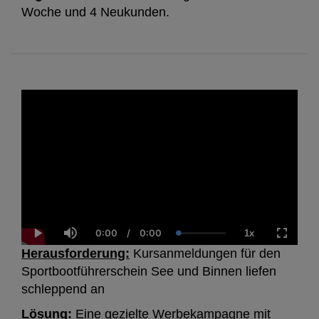
Woche und 4 Neukunden.
0:00
/
0:00
1x
Current
Duration
Loaded
:
Play
Mute
Playback
Fullscre
Time
0.00%
Rate
Herausforderung:
Kursanmeldungen für den
Sportbootführerschein See und Binnen liefen
schleppend an
Lösung:
Eine gezielte Werbekampagne mit