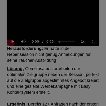
0:00
/
0:00
1x
Current
Duration
Loaded
:
Play
Mute
Playback
Fullscre
Time
0.00%
Rate
Herausforderung:
Er hatte in der
Nebensession nicht genug Anmeldungen für
seine Taucher-Ausbildung
Lösung:
Gemeinsames erarbeiten der
optimalen Zielgruppe neben der Session, perfekt
auf die Zielgruppe abgestimmtes Angebot kreiert
und eine gezielte Werbekampagne mit Easy-
Kontaktsystem erstellt.
Ergebnis:
Bereits 12+ Anfragen nach der ersten