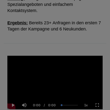
Spezialangeboten und einfachem
Kontaktsystem.
Ergebnis:
Bereits 23+ Anfragen in den ersten 7
Tagen der Kampagne und 6 Neukunden.
0:00
/
0:00
1x
Current
Duration
Loaded
:
Play
Mute
Playback
Fullscre
Time
0.00%
Rate