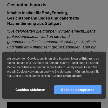
Gesundheitspraxis
Inhaber Institut für BodyForming,
Gesichtsbehandlungen und dauerhafte
Haarentfernung aus Stuttgart
“Die geforderten Zielgruppen wurden erreicht...ganz
professionell...man wird an die Hand
genommen...alles ist transparent. Anfangs skeptisch
und hatte am Anfang sehr große Bedenken, aber bin
nun froh, dass ich es doch gemacht habe... kann Nils
bedenkenlos empfehlen.. es werden hochwertige
Wir verwenden Cookies, um Ihnen eine bessere Browser-Erfahrung zu
Kunden geliefert, Kunden die man braucht... alle die
bieten, Inhalte und Anzeigen zu personalisieren, Funktionen für soziale
Medien bereitzustellen und unseren Traffic zu analysieren. Lesen Sie,
unzufrieden mit der Leadqualität sind.. für die ist Nils
wie wir Cookies verwenden und wie Sie sie steuern können, indem Sie
wärmstens zu empfehlen.”
auf Cookie-Einstellungen klicken.
Cookie Einstellungen
Cookies ablehnen
Cookies akzeptieren