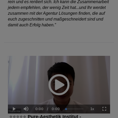
rein und es rentiert sich. Ich kann die Zusammenarbeit
jedem empfehlen, der wenig Zeit hat...und Ihr werdet
zusammen mit der Agentur Lösungen finden, die auf
euch zugeschnitten und maßgeschneidert sind und
damit auch Erfolg haben.”
0:00
/
0:00
1x
Current
Duration
Loaded
:
Play
Mute
Playback
Fullscre
Time
0.00%
Rate
⭐⭐⭐⭐⭐
Pure-Aesthetik Institut
-