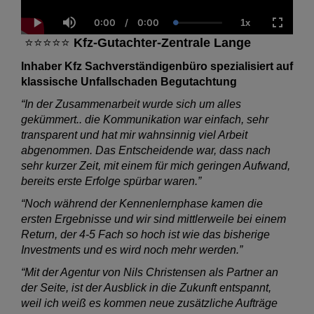
0:00
/
0:00
1x
Current
Duration
Loaded
:
Play
Mute
Playback
Fullscre
Time
0.00%
Rate
⭐⭐⭐⭐⭐
Kfz-Gutachter-Zentrale Lange
Inhaber Kfz Sachverständigenbüro spezialisiert auf
klassische Unfallschaden Begutachtung
“In der Zusammenarbeit wurde sich um alles
gekümmert.. die Kommunikation war einfach, sehr
transparent und hat mir wahnsinnig viel Arbeit
abgenommen. Das Entscheidende war, dass nach
sehr kurzer Zeit, mit einem für mich geringen Aufwand,
bereits erste Erfolge spürbar waren.”
“Noch während der Kennenlernphase kamen die
ersten Ergebnisse und wir sind mittlerweile bei einem
Return, der 4-5 Fach so hoch ist wie das bisherige
Investments und es wird noch mehr werden.”
“Mit der Agentur von Nils Christensen als Partner an
der Seite, ist der Ausblick in die Zukunft entspannt,
weil ich weiß es kommen neue zusätzliche Aufträge